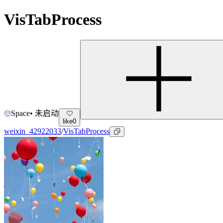
VisTabProcess
Space
•
未启动
like
0
weixin_42922033
/
VisTabProcess