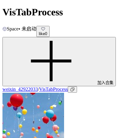
VisTabProcess
Space
•
未启动
like
0
加入合集
weixin_42922033
/
VisTabProcess