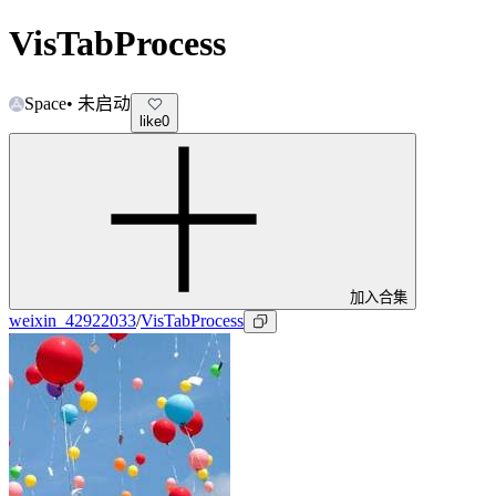
VisTabProcess
Space
•
未启动
like
0
加入合集
weixin_42922033
/
VisTabProcess