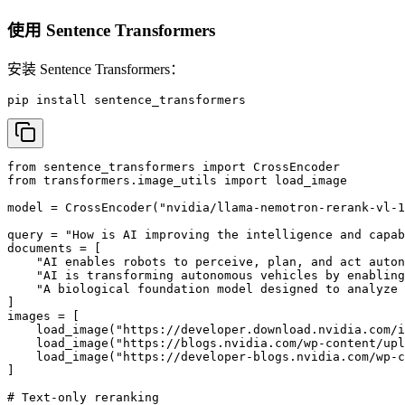
使用 Sentence Transformers
安装 Sentence Transformers：
pip install sentence_transformers
from sentence_transformers import CrossEncoder

from transformers.image_utils import load_image

model = CrossEncoder("nvidia/llama-nemotron-rerank-vl-1
query = "How is AI improving the intelligence and capab
documents = [

    "AI enables robots to perceive, plan, and act auton
    "AI is transforming autonomous vehicles by enabling
    "A biological foundation model designed to analyze 
]

images = [

    load_image("https://developer.download.nvidia.com/i
    load_image("https://blogs.nvidia.com/wp-content/upl
    load_image("https://developer-blogs.nvidia.com/wp-c
]

# Text-only reranking
