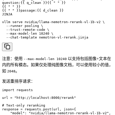
question:{{ q_clean }}{{ " " }}

{{ " " }}

{{ " " }}passage:{{ d_clean }}

JINJA

vllm serve nvidia/llama-nemotron-rerank-vl-1b-v2 \

  --runner pooling \

  --trust-remote-code \

  --max-model-len 10240 \

  --chat-template nemotron-vl-rerank.jinja
注意：使用
以支持包括图像+文本在
--max-model-len 10240
内的所有模态。如果仅处理纯图像文档，可以使用较小的值，
如
。
2048
发送重排序请求：
import requests

url = "http://localhost:8000/rerank"

# Text-only reranking

response = requests.post(url, json={

    "model": "nvidia/llama-nemotron-rerank-vl-1b-v2",
