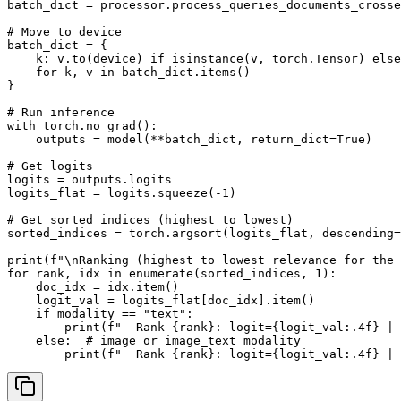
batch_dict = processor.process_queries_documents_crosse
# Move to device

batch_dict = {

    k: v.to(device) if isinstance(v, torch.Tensor) else
    for k, v in batch_dict.items()

}

# Run inference

with torch.no_grad():

    outputs = model(**batch_dict, return_dict=True)

# Get logits

logits = outputs.logits

logits_flat = logits.squeeze(-1)

# Get sorted indices (highest to lowest)

sorted_indices = torch.argsort(logits_flat, descending=
print(f"\nRanking (highest to lowest relevance for the 
for rank, idx in enumerate(sorted_indices, 1):

    doc_idx = idx.item()

    logit_val = logits_flat[doc_idx].item()

    if modality == "text":

        print(f"  Rank {rank}: logit={logit_val:.4f} | 
    else:  # image or image_text modality
