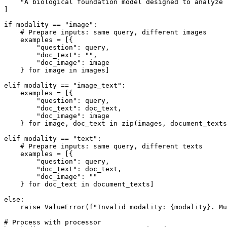
    "A biological foundation model designed to analyze 
]

if modality == "image":

    # Prepare inputs: same query, different images

    examples = [{

        "question": query,

        "doc_text": "",

        "doc_image": image

    } for image in images]

elif modality == "image_text":

    examples = [{

        "question": query,

        "doc_text": doc_text,

        "doc_image": image

    } for image, doc_text in zip(images, document_texts
elif modality == "text":

    # Prepare inputs: same query, different texts

    examples = [{

        "question": query,

        "doc_text": doc_text,

        "doc_image": ""

    } for doc_text in document_texts]

else:

    raise ValueError(f"Invalid modality: {modality}. Mu
# Process with processor
