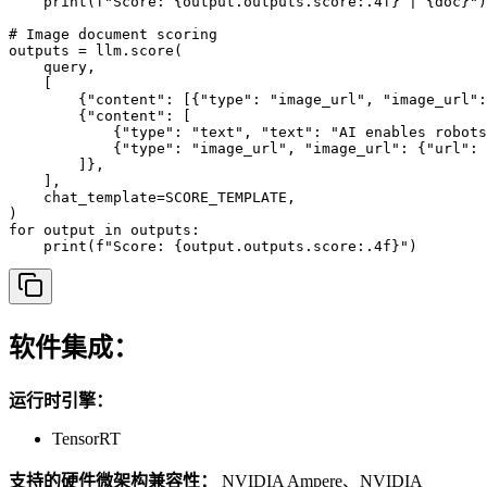
    print(f"Score: {output.outputs.score:.4f} | {doc}")

# Image document scoring

outputs = llm.score(

    query,

    [

        {"content": [{"type": "image_url", "image_url":
        {"content": [

            {"type": "text", "text": "AI enables robots
            {"type": "image_url", "image_url": {"url": 
        ]},

    ],

    chat_template=SCORE_TEMPLATE,

)

for output in outputs:

    print(f"Score: {output.outputs.score:.4f}")
软件集成：
运行时引擎：
TensorRT
支持的硬件微架构兼容性：
NVIDIA Ampere、NVIDIA