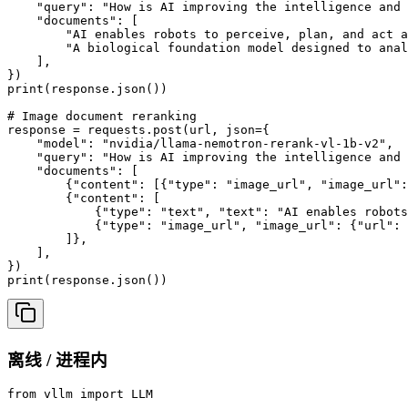
    "query": "How is AI improving the intelligence and 
    "documents": [

        "AI enables robots to perceive, plan, and act a
        "A biological foundation model designed to anal
    ],

})

print(response.json())

# Image document reranking

response = requests.post(url, json={

    "model": "nvidia/llama-nemotron-rerank-vl-1b-v2",

    "query": "How is AI improving the intelligence and 
    "documents": [

        {"content": [{"type": "image_url", "image_url":
        {"content": [

            {"type": "text", "text": "AI enables robots
            {"type": "image_url", "image_url": {"url": 
        ]},

    ],

})

print(response.json())
离线 / 进程内
from vllm import LLM
