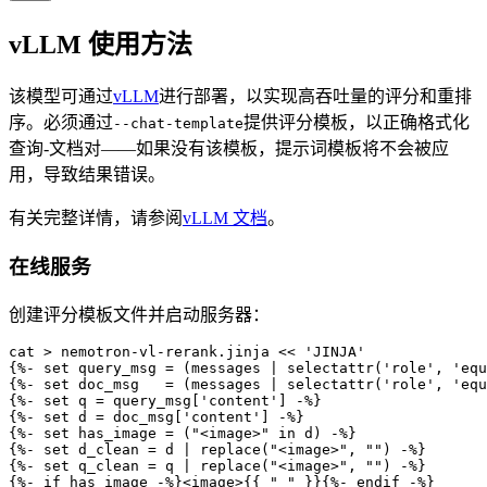
vLLM 使用方法
该模型可通过
vLLM
进行部署，以实现高吞吐量的评分和重排
序。必须通过
提供评分模板，以正确格式化
--chat-template
查询-文档对——如果没有该模板，提示词模板将不会被应
用，导致结果错误。
有关完整详情，请参阅
vLLM 文档
。
在线服务
创建评分模板文件并启动服务器：
cat > nemotron-vl-rerank.jinja << 'JINJA'

{%- set query_msg = (messages | selectattr('role', 'equ
{%- set doc_msg   = (messages | selectattr('role', 'equ
{%- set q = query_msg['content'] -%}

{%- set d = doc_msg['content'] -%}

{%- set has_image = ("<image>" in d) -%}

{%- set d_clean = d | replace("<image>", "") -%}

{%- set q_clean = q | replace("<image>", "") -%}

{%- if has_image -%}<image>{{ " " }}{%- endif -%}
