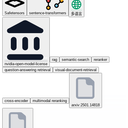
Safetensors
sentence-transformers
多语言
rag
semantic-search
reranker
nvidia-open-model-license
question-answering retrieval
visual-document-retrieval
cross-encoder
multimodal reranking
arxiv:2501.14818