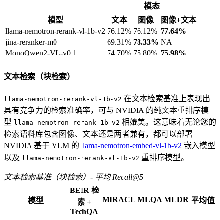
模态
模型
文本
图像
图像+文本
llama-nemotron-rerank-vl-1b-v2
76.12%
76.12%
77.64%
jina-reranker-m0
69.31%
78.33%
NA
MonoQwen2-VL-v0.1
74.70%
75.80%
75.98%
文本检索（块检索）
在文本检索基准上表现出
llama-nemotron-rerank-vl-1b-v2
具有竞争力的检索准确率，可与 NVIDIA 的纯文本重排序模
型
相媲美。这意味着无论您的
llama-nemotron-rerank-1b-v2
检索语料库包含图像、文本还是两者兼有，都可以部署
NVIDIA 基于 VLM 的
llama-nemotron-embed-vl-1b-v2
嵌入模型
以及
重排序模型。
llama-nemotron-rerank-vl-1b-v2
文本检索基准（块检索）- 平均 Recall@5
BEIR 检
MIRACL
MLQA
MLDR
模型
平均值
索 +
TechQA