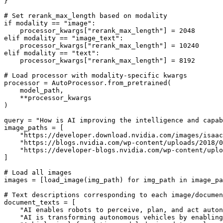
}

# Set rerank_max_length based on modality

if modality == "image":

    processor_kwargs["rerank_max_length"] = 2048

elif modality == "image_text":

    processor_kwargs["rerank_max_length"] = 10240

elif modality == "text":

    processor_kwargs["rerank_max_length"] = 8192

# Load processor with modality-specific kwargs

processor = AutoProcessor.from_pretrained(

    model_path,

    **processor_kwargs

)

query = "How is AI improving the intelligence and capab
image_paths = [

    "https://developer.download.nvidia.com/images/isaac
    "https://blogs.nvidia.com/wp-content/uploads/2018/0
    "https://developer-blogs.nvidia.com/wp-content/uplo
]

# Load all images

images = [load_image(img_path) for img_path in image_pa
# Text descriptions corresponding to each image/documen
document_texts = [

    "AI enables robots to perceive, plan, and act auton
    "AI is transforming autonomous vehicles by enabling