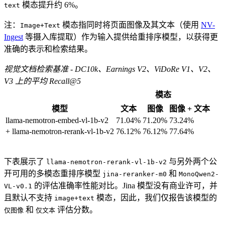
模态提升约 6%。
text
注：
模态指同时将页面图像及其文本（使用
NV-
Image+Text
Ingest
等摄入库提取）作为输入提供给重排序模型，以获得更
准确的表示和检索结果。
视觉文档检索基准 - DC10k、Earnings V2、ViDoRe V1、V2、
V3 上的平均 Recall@5
模态
模型
文本
图像
图像 + 文本
llama-nemotron-embed-vl-1b-v2
71.04%
71.20%
73.24%
+ llama-nemotron-rerank-vl-1b-v2
76.12%
76.12%
77.64%
下表展示了
与另外两个公
llama-nemotron-rerank-vl-1b-v2
开可用的多模态重排序模型
和
jina-reranker-m0
MonoQwen2-
的评估准确率性能对比。Jina 模型没有商业许可，并
VL-v0.1
且默认不支持
模态，因此，我们仅报告该模型的
image+text
和
评估分数。
仅图像
仅文本