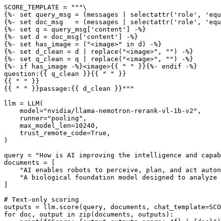
SCORE_TEMPLATE = """\

{%- set query_msg = (messages | selectattr('role', 'equ
{%- set doc_msg   = (messages | selectattr('role', 'equ
{%- set q = query_msg['content'] -%}

{%- set d = doc_msg['content'] -%}

{%- set has_image = ("<image>" in d) -%}

{%- set d_clean = d | replace("<image>", "") -%}

{%- set q_clean = q | replace("<image>", "") -%}

{%- if has_image -%}<image>{{ " " }}{%- endif -%}

question:{{ q_clean }}{{ " " }}

{{ " " }}

{{ " " }}passage:{{ d_clean }}"""

llm = LLM(

    model="nvidia/llama-nemotron-rerank-vl-1b-v2",

    runner="pooling",

    max_model_len=10240,

    trust_remote_code=True,

)

query = "How is AI improving the intelligence and capab
documents = [

    "AI enables robots to perceive, plan, and act auton
    "A biological foundation model designed to analyze 
]

# Text-only scoring

outputs = llm.score(query, documents, chat_template=SCO
for doc, output in zip(documents, outputs):
