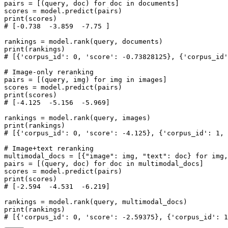
pairs = [(query, doc) for doc in documents]

scores = model.predict(pairs)

print(scores)

# [-0.738  -3.859  -7.75 ]

rankings = model.rank(query, documents)

print(rankings)

# [{'corpus_id': 0, 'score': -0.73828125}, {'corpus_id'
# Image-only reranking

pairs = [(query, img) for img in images]

scores = model.predict(pairs)

print(scores)

# [-4.125  -5.156  -5.969]

rankings = model.rank(query, images)

print(rankings)

# [{'corpus_id': 0, 'score': -4.125}, {'corpus_id': 1, 
# Image+text reranking

multimodal_docs = [{"image": img, "text": doc} for img,
pairs = [(query, doc) for doc in multimodal_docs]

scores = model.predict(pairs)

print(scores)

# [-2.594  -4.531  -6.219]

rankings = model.rank(query, multimodal_docs)

print(rankings)

# [{'corpus_id': 0, 'score': -2.59375}, {'corpus_id': 1