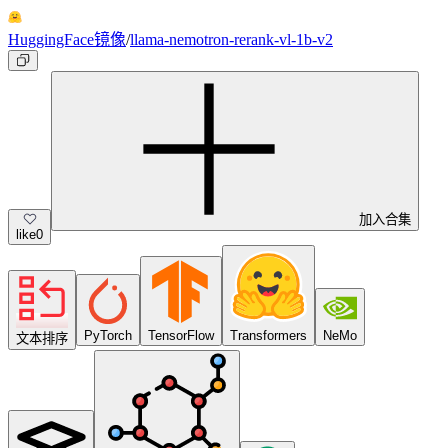
HuggingFace镜像
/
llama-nemotron-rerank-vl-1b-v2
加入合集
like
0
PyTorch
TensorFlow
Transformers
NeMo
文本排序