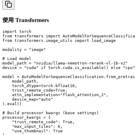
使用 Transformers
import torch

from transformers import AutoModelForSequenceClassifica
from transformers.image_utils import load_image

modality = "image"

# Load model

model_path = "nvidia/llama-nemotron-rerank-vl-1b-v2"

device = "cuda" if torch.cuda.is_available() else "cpu"

model = AutoModelForSequenceClassification.from_pretrai
    model_path,

    torch_dtype=torch.bfloat16,

    trust_remote_code=True,

    attn_implementation="flash_attention_2",

    device_map="auto"

).eval()

# Build processor kwargs (base settings)

processor_kwargs = {

    "trust_remote_code": True,

    "max_input_tiles": 6,

    "use_thumbnail": True
