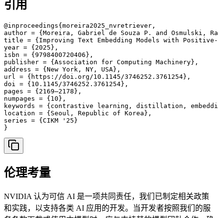
引用
@inproceedings{moreira2025_nvretriever,

author = {Moreira, Gabriel de Souza P. and Osmulski, Ra
title = {Improving Text Embedding Models with Positive-
year = {2025},

isbn = {9798400720406},

publisher = {Association for Computing Machinery},

address = {New York, NY, USA},

url = {https://doi.org/10.1145/3746252.3761254},

doi = {10.1145/3746252.3761254},

pages = {2169–2178},

numpages = {10},

keywords = {contrastive learning, distillation, embeddi
location = {Seoul, Republic of Korea},

series = {CIKM '25}

}
伦理考量
NVIDIA 认为可信 AI 是一项共同责任，我们已制定相关政策
和实践，以支持各类 AI 应用的开发。当开发者按照我们的服