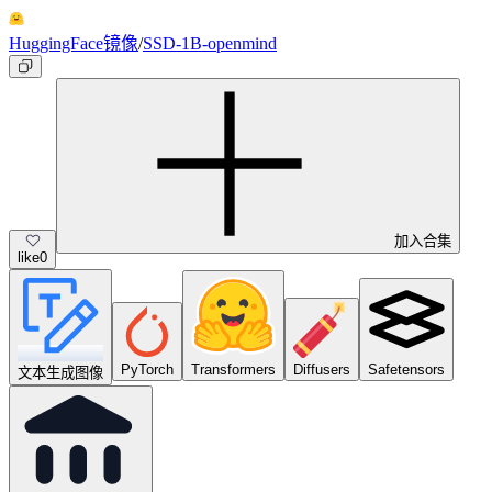
HuggingFace镜像
/
SSD-1B-openmind
加入合集
like
0
PyTorch
Transformers
Diffusers
Safetensors
文本生成图像