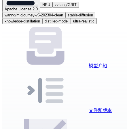
NPU
zzliang/GRIT
Apache License 2.0
wanng/midjourney-v5-202304-clean
stable-diffusion
knowledge-distillation
distilled-model
ultra-realistic
模型介绍
文件和版本