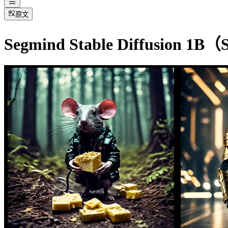
原文
Segmind Stable Diffusion