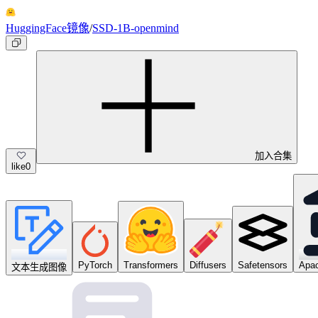
HuggingFace镜像
/
SSD-1B-openmind
加入合集
like
0
PyTorch
Transformers
Diffusers
Safetensors
Apac
文本生成图像