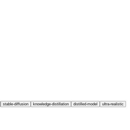
stable-diffusion
knowledge-distillation
distilled-model
ultra-realistic