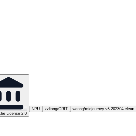
NPU
zzliang/GRIT
wanng/midjourney-v5-202304-clean
he License 2.0