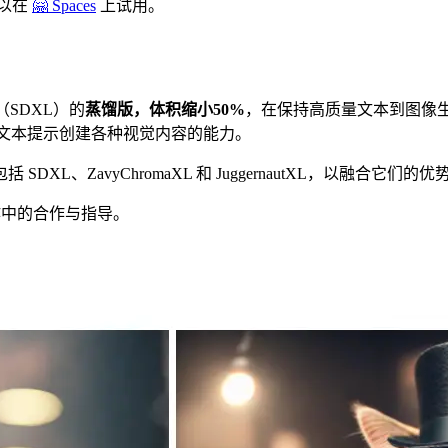
以在
🤗 Spaces
上试用。
n XL（SDXL）的
蒸馏版，体积缩小50%
，在保持高质量文本到图像
强其根据文本提示创建各种视觉内容的能力。
L、ZavyChromaXL 和 JuggernautXL，以融合它
中的合作与指导。