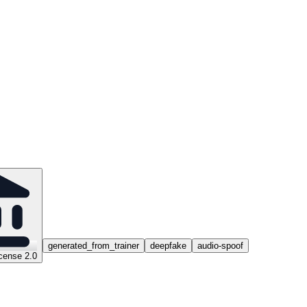
generated_from_trainer
deepfake
audio-spoof
cense 2.0