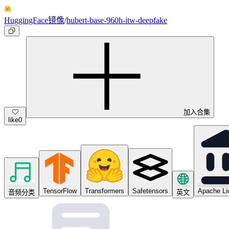
HuggingFace镜像
/
hubert-base-960h-itw-deepfake
加入合集
like
0
TensorFlow
Transformers
Safetensors
Apache Li
音频分类
英文