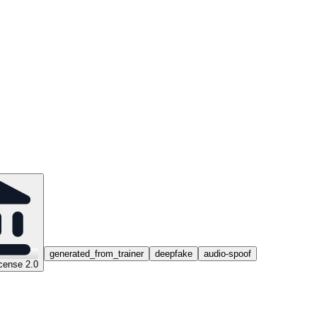
generated_from_trainer
deepfake
audio-spoof
cense 2.0