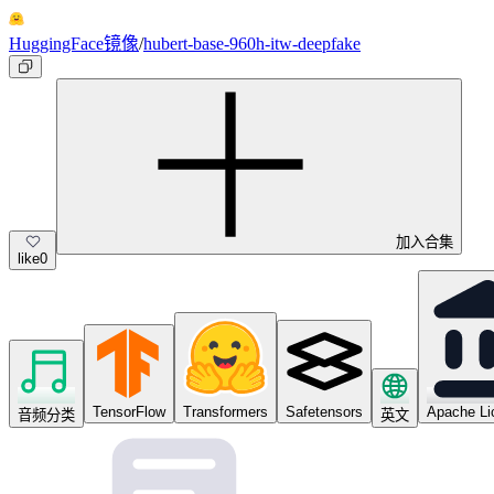
HuggingFace镜像
/
hubert-base-960h-itw-deepfake
加入合集
like
0
TensorFlow
Transformers
Safetensors
Apache Li
音频分类
英文