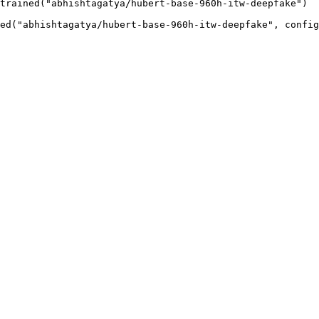
trained("abhishtagatya/hubert-base-960h-itw-deepfake")

ed("abhishtagatya/hubert-base-960h-itw-deepfake", config