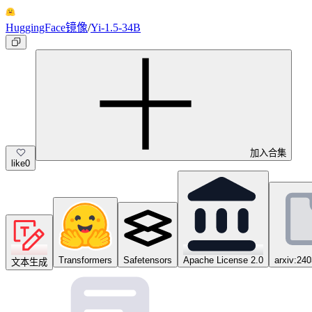
HuggingFace镜像
/
Yi-1.5-34B
加入合集
like
0
Transformers
Safetensors
Apache License 2.0
arxiv:24
文本生成