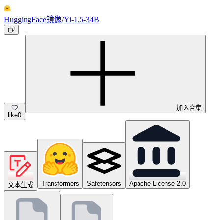
HuggingFace镜像
/
Yi-1.5-34B
加入合集
like
0
Transformers
Safetensors
Apache License 2.0
文本生成