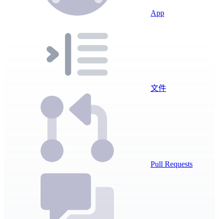
App
文件
Pull Requests