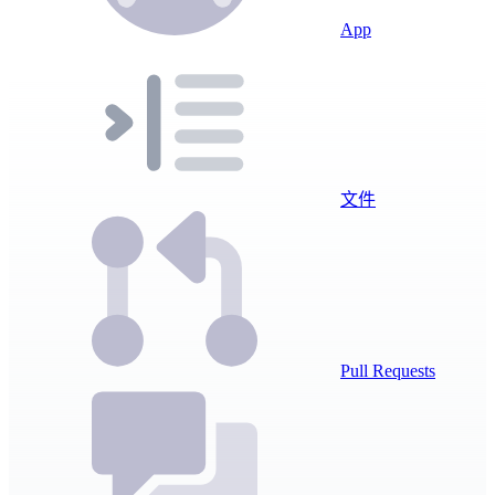
App
文件
Pull Requests