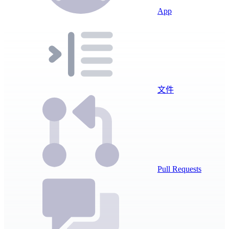
App
文件
Pull Requests