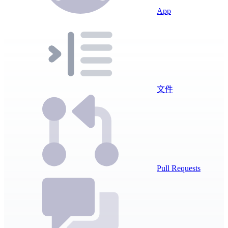
App
文件
Pull Requests