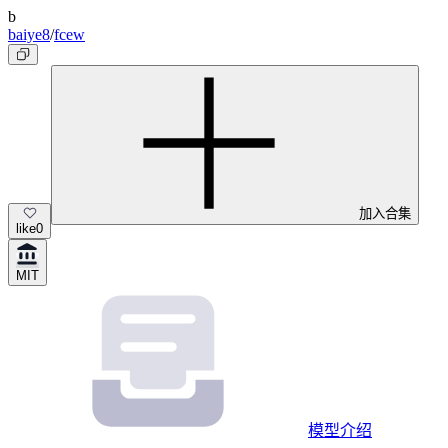
b
baiye8
/
fcew
加入合集
like
0
MIT
模型介绍