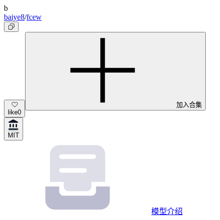
b
baiye8
/
fcew
加入合集
like
0
MIT
模型介绍