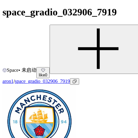
space_gradio_032906_7919
Space
•
未启动
like
0
aron1
/
space_gradio_032906_7919