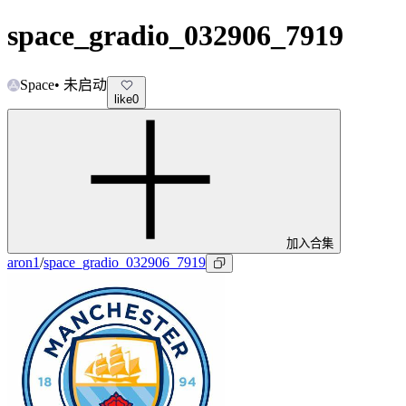
space_gradio_032906_7919
Space
•
未启动
like
0
加入合集
aron1
/
space_gradio_032906_7919