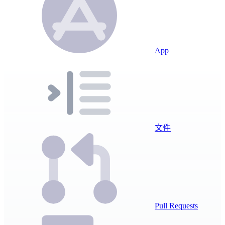
App
文件
Pull Requests