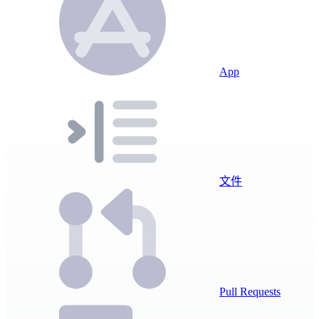
App
文件
Pull Requests