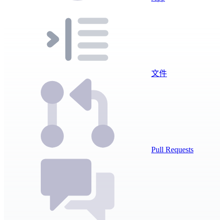
文件
Pull Requests