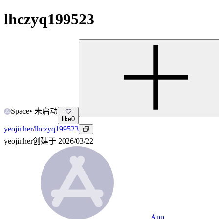
lhczyq199523
Space
•
未启动
like
0
yeojinher
/
lhczyq199523
yeojinher
创建于
2026/03/22
App