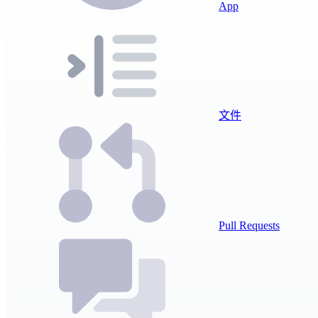
App
文件
Pull Requests