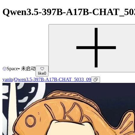
Qwen3.5-397B-A17B-CHAT_50
Space
•
未启动
like
0
yanlp
/
Qwen3.5-397B-A17B-CHAT_5033_09