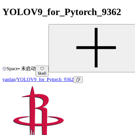
YOLOV9_for_Pytorch_9362
Space
•
未启动
like
0
yanfan
/
YOLOV9_for_Pytorch_9362