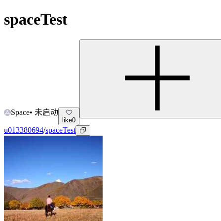
spaceTest
Space
•
未启动
like
0
u013380694
/
spaceTest