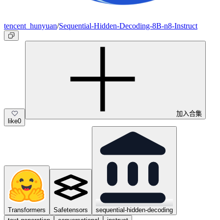
tencent_hunyuan
/
Sequential-Hidden-Decoding-8B-n8-Instruct
加入合集
like
0
Transformers
Safetensors
sequential-hidden-decoding