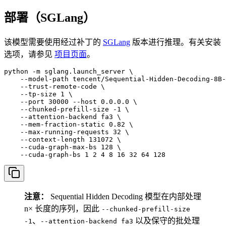
部署（SGLang）
该模型需要使用经过补丁的
SGLang
版本进行推理。有关安装
选项，请参见
项目页面
。
python -m sglang.launch_server \

    --model-path tencent/Sequential-Hidden-Decoding-8B-
    --trust-remote-code \

    --tp-size 1 \

    --port 30000 --host 0.0.0.0 \

    --chunked-prefill-size -1 \

    --attention-backend fa3 \

    --mem-fraction-static 0.82 \

    --max-running-requests 32 \

    --context-length 131072 \

    --cuda-graph-max-bs 128 \

    --cuda-graph-bs 1 2 4 8 16 32 64 128
注意：
Sequential Hidden Decoding 模型在内部处理
n× 长度的序列，因此
--chunked-prefill-size
、
以及保守的批处理
-1
--attention-backend fa3