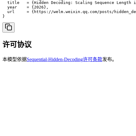
  title   = {Hidden Decoding: Scaling Sequence Length i
  year    = {2026},

  url     = {https://welm.weixin.qq.com/posts/hidden_de
}
许可协议
本模型依据
Sequential-Hidden-Decoding许可条款
发布。