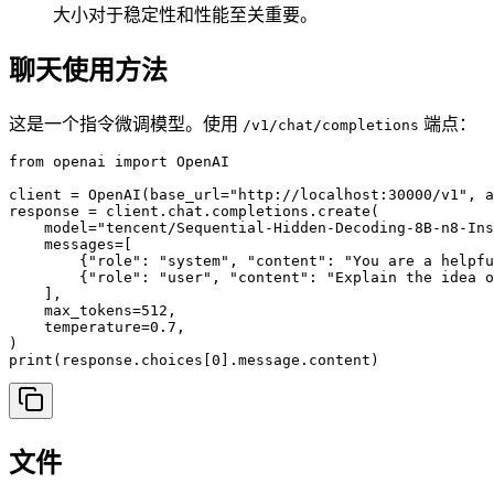
大小对于稳定性和性能至关重要。
聊天使用方法
这是一个指令微调模型。使用
端点：
/v1/chat/completions
from openai import OpenAI

client = OpenAI(base_url="http://localhost:30000/v1", a
response = client.chat.completions.create(

    model="tencent/Sequential-Hidden-Decoding-8B-n8-Ins
    messages=[

        {"role": "system", "content": "You are a helpfu
        {"role": "user", "content": "Explain the idea o
    ],

    max_tokens=512,

    temperature=0.7,

)

print(response.choices[0].message.content)
文件