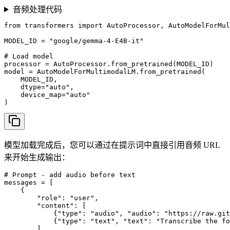
音频处理代码
from transformers import AutoProcessor, AutoModelForMul
MODEL_ID = "google/gemma-4-E4B-it"

# Load model

processor = AutoProcessor.from_pretrained(MODEL_ID)

model = AutoModelForMultimodalLM.from_pretrained(

    MODEL_ID, 

    dtype="auto", 

    device_map="auto"

)
模型加载完成后，您可以通过在提示词中直接引用音频 URL
来开始生成输出：
# Prompt - add audio before text

messages = [

    {

        "role": "user",

        "content": [

            {"type": "audio", "audio": "https://raw.git
            {"type": "text", "text": "Transcribe the fo
        ]
