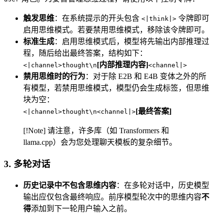
触发思维
：在系统提示的开头包含
令牌即可
<|think|>
启用思维模式。若要禁用思维模式，移除该令牌即可。
标准生成
：启用思维模式后，模型将先输出内部推理过
程，随后给出最终答案，结构如下：
[内部推理内容]
<|channel>thought\n
<channel|>
禁用思维时的行为
：对于除 E2B 和 E4B 变体之外的所
有模型，若禁用思维模式，模型仍会生成标签，但思维
块为空：
[最终答案]
<|channel>thought\n<channel|>
[!Note] 请注意，许多库（如 Transformers 和
llama.cpp）会为您处理聊天模板的复杂细节。
3. 多轮对话
历史记录中不包含思维内容
：在多轮对话中，历史模型
输出应仅包含最终响应。前序模型轮次中的思维内容
不
得
添加到下一轮用户输入之前。