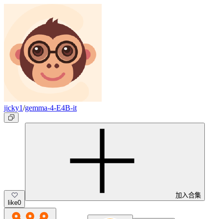
jicky1
/
gemma-4-E4B-it
加入合集
like
0