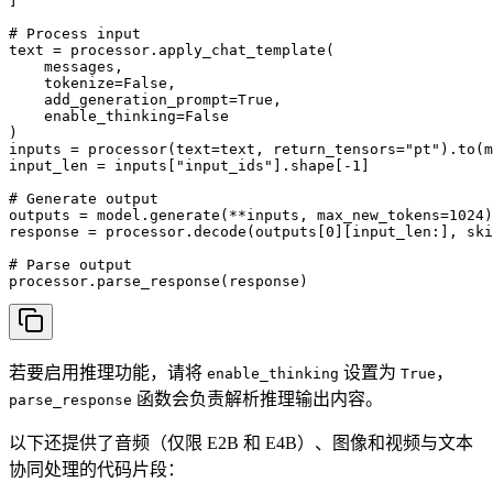
]

# Process input

text = processor.apply_chat_template(

    messages, 

    tokenize=False, 

    add_generation_prompt=True, 

    enable_thinking=False

)

inputs = processor(text=text, return_tensors="pt").to(m
input_len = inputs["input_ids"].shape[-1]

# Generate output

outputs = model.generate(**inputs, max_new_tokens=1024)

response = processor.decode(outputs[0][input_len:], ski
# Parse output

processor.parse_response(response)
若要启用推理功能，请将
设置为
，
enable_thinking
True
函数会负责解析推理输出内容。
parse_response
以下还提供了音频（仅限 E2B 和 E4B）、图像和视频与文本
协同处理的代码片段：