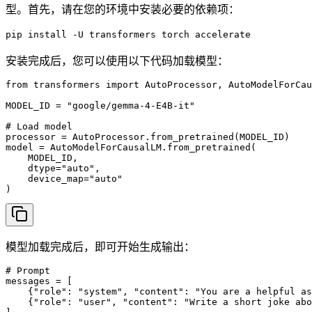
型。首先，请在您的环境中安装必要的依赖项：
pip install -U transformers torch accelerate
安装完成后，您可以使用以下代码加载模型：
from transformers import AutoProcessor, AutoModelForCau
MODEL_ID = "google/gemma-4-E4B-it"

# Load model

processor = AutoProcessor.from_pretrained(MODEL_ID)

model = AutoModelForCausalLM.from_pretrained(

    MODEL_ID,

    dtype="auto",

    device_map="auto"

)
模型加载完成后，即可开始生成输出：
# Prompt

messages = [

    {"role": "system", "content": "You are a helpful as
    {"role": "user", "content": "Write a short joke abo