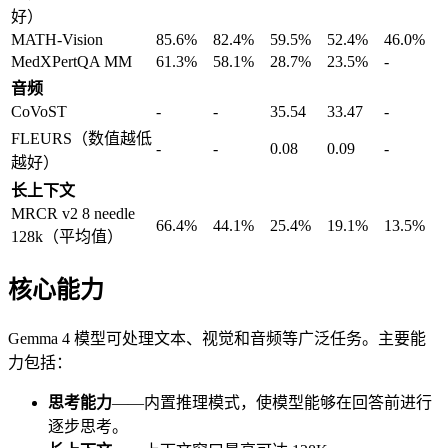
好）
MATH-Vision
85.6%
82.4%
59.5%
52.4%
46.0%
MedXPertQA MM
61.3%
58.1%
28.7%
23.5%
-
音频
CoVoST
-
-
35.54
33.47
-
FLEURS（数值越低
-
-
0.08
0.09
-
越好）
长上下文
MRCR v2 8 needle
66.4%
44.1%
25.4%
19.1%
13.5%
128k（平均值）
核心能力
Gemma 4 模型可处理文本、视觉和音频等广泛任务。主要能
力包括：
思考能力
——内置推理模式，使模型能够在回答前进行
逐步思考。