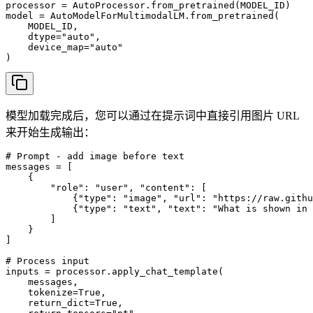
processor = AutoProcessor.from_pretrained(MODEL_ID)

model = AutoModelForMultimodalLM.from_pretrained(

    MODEL_ID, 

    dtype="auto", 

    device_map="auto"

)
模型加载完成后，您可以通过在提示词中直接引用图片 URL
来开始生成输出：
# Prompt - add image before text

messages = [

    {

        "role": "user", "content": [

            {"type": "image", "url": "https://raw.githu
            {"type": "text", "text": "What is shown in 
        ]

    }

]

# Process input

inputs = processor.apply_chat_template(

    messages,

    tokenize=True,

    return_dict=True,
