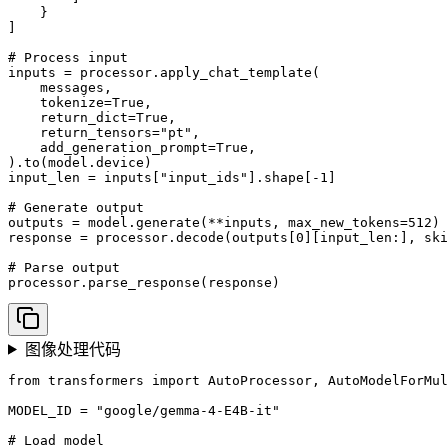
    }

]

# Process input

inputs = processor.apply_chat_template(

    messages,

    tokenize=True,

    return_dict=True,

    return_tensors="pt",

    add_generation_prompt=True,

).to(model.device)

input_len = inputs["input_ids"].shape[-1]

# Generate output

outputs = model.generate(**inputs, max_new_tokens=512)

response = processor.decode(outputs[0][input_len:], ski
# Parse output

processor.parse_response(response)
图像处理代码
from transformers import AutoProcessor, AutoModelForMul
MODEL_ID = "google/gemma-4-E4B-it"

# Load model
