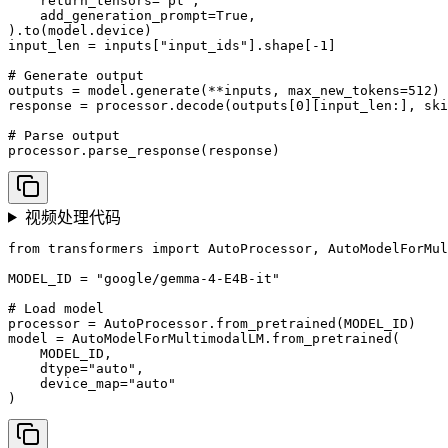
    return_tensors="pt",

    add_generation_prompt=True,

).to(model.device)

input_len = inputs["input_ids"].shape[-1]

# Generate output

outputs = model.generate(**inputs, max_new_tokens=512)

response = processor.decode(outputs[0][input_len:], ski
# Parse output

processor.parse_response(response)
视频处理代码
from transformers import AutoProcessor, AutoModelForMul
MODEL_ID = "google/gemma-4-E4B-it"

# Load model

processor = AutoProcessor.from_pretrained(MODEL_ID)

model = AutoModelForMultimodalLM.from_pretrained(

    MODEL_ID, 

    dtype="auto", 

    device_map="auto"

)