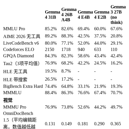
Gemma
Gemma
Gemma
Gemma
Gemma
3 27B
4 26B
4 31B
4 E4B
4 E2B
(no
A4B
think)
MMLU Pro
85.2%
82.6%
69.4%
60.0%
67.6%
89.2%
88.3%
42.5%
37.5%
20.8%
AIME 2026 无工具
LiveCodeBench v6
80.0%
77.1%
52.0%
44.0%
29.1%
Codeforces ELO
2150
1718
940
633
110
GPQA Diamond
84.3%
82.3%
58.6%
43.4%
42.4%
76.9%
68.2%
42.2%
24.5%
16.2%
Tau2（3项平均值）
19.5%
8.7%
-
-
-
HLE 无工具
26.5%
17.2%
-
-
-
HLE 带搜索
BigBench Extra Hard
74.4%
64.8%
33.1%
21.9%
19.3%
MMMLU
88.4%
86.3%
76.6%
67.4%
70.7%
视觉
MMMU Pro
76.9%
73.8%
52.6%
44.2%
49.7%
OmniDocBench
1.5（平均编辑距
0.131
0.149
0.181
0.290
0.365
离，数值越低越