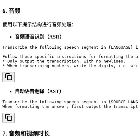
6. 音频
使用以下提示结构进行音频处理：
音频语音识别（ASR）
Transcribe the following speech segment in {LANGUAGE} i
Follow these specific instructions for formatting the a
* Only output the transcription, with no newlines.

* When transcribing numbers, write the digits, i.e. wri
自动语音翻译（AST）
Transcribe the following speech segment in {SOURCE_LANG
When formatting the answer, first output the transcript
7. 音频和视频时长