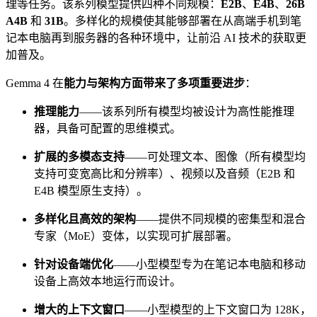
理等任务。该系列模型提供四种不同规模：
E2B
、
E4B
、
26B
A4B
和
31B
。多样化的规模使其能够部署在从高端手机到笔
记本电脑再到服务器的各种环境中，让前沿 AI 技术的获取更
加普及。
Gemma 4 在
能力与架构方面带来了多项重要进步
：
推理能力
——该系列所有模型均被设计为高性能推理
器，具备可配置的思维模式。
扩展的多模态支持
——可处理文本、图像（所有模型均
支持可变宽高比和分辨率）、视频以及音频（E2B 和
E4B 模型原生支持）。
多样化且高效的架构
——提供不同规模的密集型和混合
专家（MoE）变体，以实现可扩展部署。
针对设备端优化
——小型模型专为在笔记本电脑和移动
设备上高效本地运行而设计。
增大的上下文窗口
——小型模型的上下文窗口为 128K，