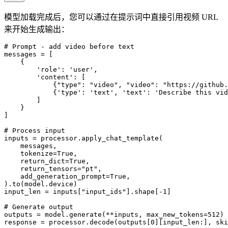
模型加载完成后，您可以通过在提示词中直接引用视频 URL
来开始生成输出：
# Prompt - add video before text

messages = [

    {

        'role': 'user',

        'content': [

            {"type": "video", "video": "https://github.
            {'type': 'text', 'text': 'Describe this vid
        ]

    }

]

# Process input

inputs = processor.apply_chat_template(

    messages,

    tokenize=True,

    return_dict=True,

    return_tensors="pt",

    add_generation_prompt=True,

).to(model.device)

input_len = inputs["input_ids"].shape[-1]

# Generate output

outputs = model.generate(**inputs, max_new_tokens=512)

response = processor.decode(outputs[0][input_len:], ski