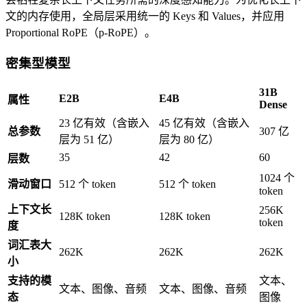
文的内存使用，全局层采用统一的 Keys 和 Values，并应用
Proportional RoPE（p-RoPE）。
密集型模型
31B
E2B
E4B
属性
Dense
23 亿有效（含嵌入
45 亿有效（含嵌入
总参数
307 亿
层为 51 亿）
层为 80 亿）
35
42
60
层数
1024 个
滑动窗口
512 个 token
512 个 token
token
上下文长
256K
128K token
128K token
token
度
词汇表大
262K
262K
262K
小
支持的模
文本、
文本、图像、音频
文本、图像、音频
态
图像