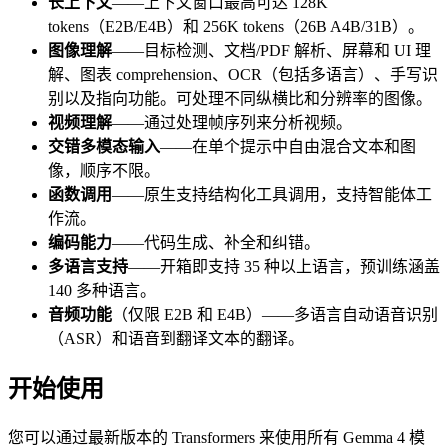
长上下文
——上下文窗口最高可达 128K
tokens（E2B/E4B）和 256K tokens（26B A4B/31B）。
图像理解
——目标检测、文档/PDF 解析、屏幕和 UI 理
解、图表 comprehension、OCR（包括多语言）、手写识
别以及指向功能。可处理不同纵横比和分辨率的图像。
视频理解
——通过处理帧序列来分析视频。
交错多模态输入
——在单个提示中自由混合文本和图
像，顺序不限。
函数调用
——原生支持结构化工具调用，支持智能体工
作流。
编码能力
——代码生成、补全和纠错。
多语言支持
——开箱即支持 35 种以上语言，预训练涵盖
140 多种语言。
音频功能
（仅限 E2B 和 E4B）——多语言自动语音识别
（ASR）和语音到翻译文本的翻译。
开始使用
您可以通过最新版本的 Transformers 来使用所有 Gemma 4 模