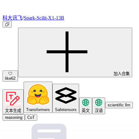
科大讯飞
/
Spark-Scilit-X1-13B
加入合集
like
62
scientific llm
Transformers
Safetensors
文本生成
英文
汉语
reasoning
CoT