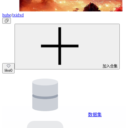
huhe
/
ixidxd
加入合集
like
0
数据集