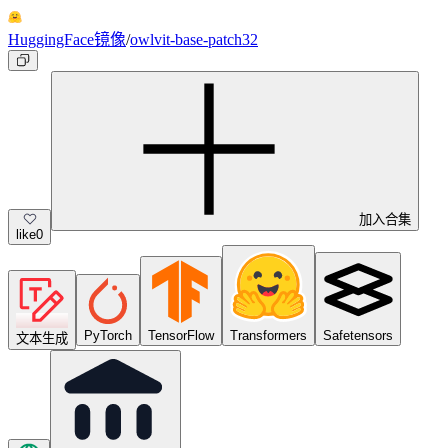
HuggingFace镜像
/
owlvit-base-patch32
加入合集
like
0
PyTorch
TensorFlow
Transformers
Safetensors
文本生成