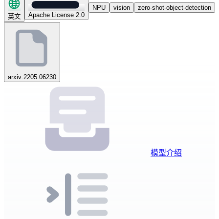
NPU
vision
zero-shot-object-detection
Apache License 2.0
英文
arxiv:2205.06230
模型介绍