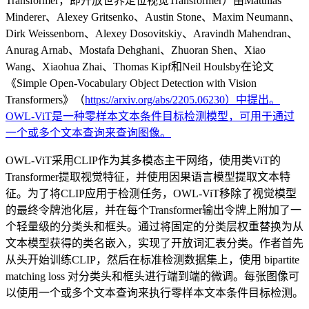
Transformer，即开放世界定位视觉Transformer）由Matthias
Minderer、Alexey Gritsenko、Austin Stone、Maxim Neumann、
Dirk Weissenborn、Alexey Dosovitskiy、Aravindh Mahendran、
Anurag Arnab、Mostafa Dehghani、Zhuoran Shen、Xiao
Wang、Xiaohua Zhai、Thomas Kipf和Neil Houlsby在论文
《Simple Open-Vocabulary Object Detection with Vision
Transformers》（
https://arxiv.org/abs/2205.06230）中提出。
OWL-ViT是一种零样本文本条件目标检测模型，可用于通过
一个或多个文本查询来查询图像。
OWL-ViT采用CLIP作为其多模态主干网络，使用类ViT的
Transformer提取视觉特征，并使用因果语言模型提取文本特
征。为了将CLIP应用于检测任务，OWL-ViT移除了视觉模型
的最终令牌池化层，并在每个Transformer输出令牌上附加了一
个轻量级的分类头和框头。通过将固定的分类层权重替换为从
文本模型获得的类名嵌入，实现了开放词汇表分类。作者首先
从头开始训练CLIP，然后在标准检测数据集上，使用 bipartite
matching loss 对分类头和框头进行端到端的微调。每张图像可
以使用一个或多个文本查询来执行零样本文本条件目标检测。