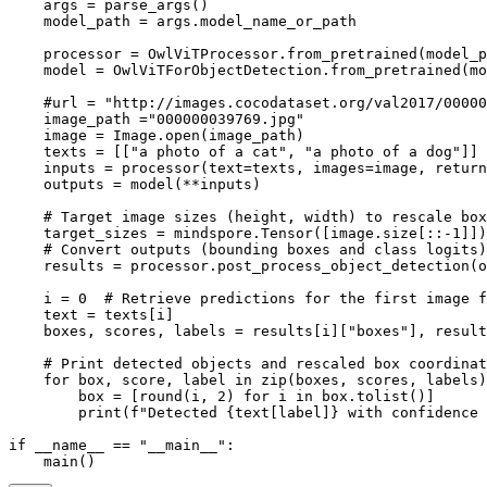
    args = parse_args()

    model_path = args.model_name_or_path

    processor = OwlViTProcessor.from_pretrained(model_p
    model = OwlViTForObjectDetection.from_pretrained(mo
    #url = "http://images.cocodataset.org/val2017/00000
    image_path ="000000039769.jpg"

    image = Image.open(image_path)

    texts = [["a photo of a cat", "a photo of a dog"]]

    inputs = processor(text=texts, images=image, return
    outputs = model(**inputs)

    # Target image sizes (height, width) to rescale box
    target_sizes = mindspore.Tensor([image.size[::-1]])

    # Convert outputs (bounding boxes and class logits)
    results = processor.post_process_object_detection(o
    i = 0  # Retrieve predictions for the first image f
    text = texts[i]

    boxes, scores, labels = results[i]["boxes"], result
    # Print detected objects and rescaled box coordinat
    for box, score, label in zip(boxes, scores, labels)
        box = [round(i, 2) for i in box.tolist()]

        print(f"Detected {text[label]} with confidence 
if __name__ == "__main__":

    main()