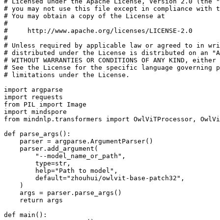
# Licensed under the Apache License, Version 2.0 (the "
# you may not use this file except in compliance with t
# You may obtain a copy of the License at

#

#     http://www.apache.org/licenses/LICENSE-2.0

#

# Unless required by applicable law or agreed to in wri
# distributed under the License is distributed on an "A
# WITHOUT WARRANTIES OR CONDITIONS OF ANY KIND, either 
# See the License for the specific language governing p
# limitations under the License.

import argparse

import requests

from PIL import Image

import mindspore

from mindnlp.transformers import OwlViTProcessor, OwlVi
def parse_args():

    parser = argparse.ArgumentParser()

    parser.add_argument(

        "--model_name_or_path",

        type=str,

        help="Path to model",

        default="zhouhui/owlvit-base-patch32",

    )

    args = parser.parse_args()

    return args

def main():
