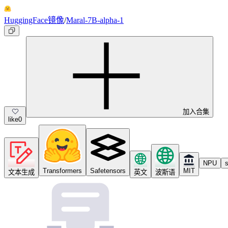
HuggingFace镜像
/
Maral-7B-alpha-1
加入合集
like
0
NPU
s
Transformers
Safetensors
MIT
文本生成
英文
波斯语