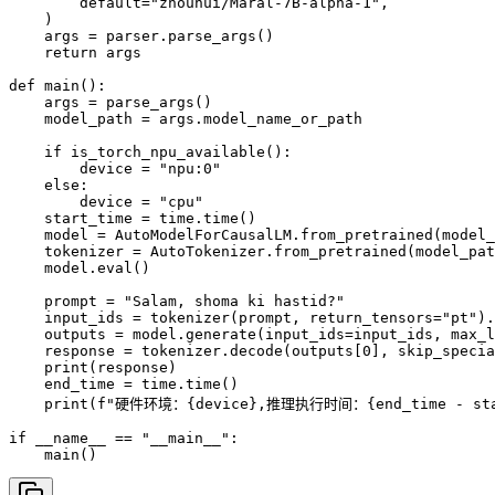
        default="zhouhui/Maral-7B-alpha-1",

    )

    args = parser.parse_args()

    return args

def main():

    args = parse_args()

    model_path = args.model_name_or_path

    if is_torch_npu_available():

        device = "npu:0"

    else:

        device = "cpu"

    start_time = time.time()      

    model = AutoModelForCausalLM.from_pretrained(model_
    tokenizer = AutoTokenizer.from_pretrained(model_pat
    model.eval()

    prompt = "Salam, shoma ki hastid?"

    input_ids = tokenizer(prompt, return_tensors="pt").
    outputs = model.generate(input_ids=input_ids, max_l
    response = tokenizer.decode(outputs[0], skip_specia
    print(response)

    end_time = time.time()

    print(f"硬件环境：{device},推理执行时间：{end_time - star
if __name__ == "__main__":

    main()