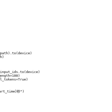
path).to(device)

h)

input_ids.to(device)

ength=100)

l_tokens=True)

t_time}秒")
