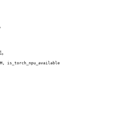
。
您。
M, is_torch_npu_available
