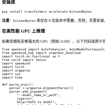
安装库
pip install transformers accelerate bitsandbytes
注意
：
库仅在 8 位版本中需要。否则，无需安装
bitsandbytes
在高性能 GPU 上推理
如果您拥有足够强大的 GPU（例如 A100），以下代码适用于
from openmind import AutoTokenizer, AutoModelForCausalL
from openmind_hub import snapshot_download

import torch.nn.functional as F

from torch import Tensor

import openmind

import torch

import argparse

import sys

import time

def parse_args():

    parser = argparse.ArgumentParser()

    parser.add_argument(

        "--model_name_or_path",

        type=str,

        help="Path to model",
