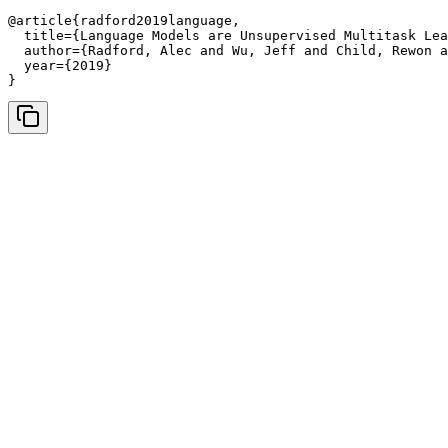
@article{radford2019language,

  title={Language Models are Unsupervised Multitask Lea
  author={Radford, Alec and Wu, Jeff and Child, Rewon a
  year={2019}

}