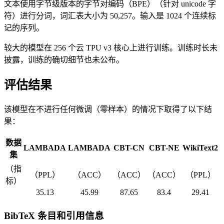
文本使用字节级版本的字节对编码（BPE）（针对 unicode 字
符）进行分词，词汇表大小为 50,257。输入是 1024 个连续标
记的序列。
较大的模型在 256 个云 TPU v3 核心上进行训练。训练时长未
披露，训练的确切细节也未公布。
评估结果
该模型在不进行任何微调（零样本）的情况下取得了以下结
果：
数据
LAMBADA
LAMBADA
CBT-CN
CBT-NE
WikiText2
集
（指
（PPL）
（ACC）
（ACC）
（ACC）
（PPL）
标）
35.13
45.99
87.65
83.4
29.41
BibTeX 条目和引用信息