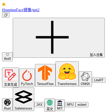
HuggingFace镜像
/
gpt2
加入合集
like
0
LiteRT
PyTorch
TensorFlow
Transformers
ONNX
文本生成
JAX
NPU
exbert
Rust
Safetensors
MIT
英文