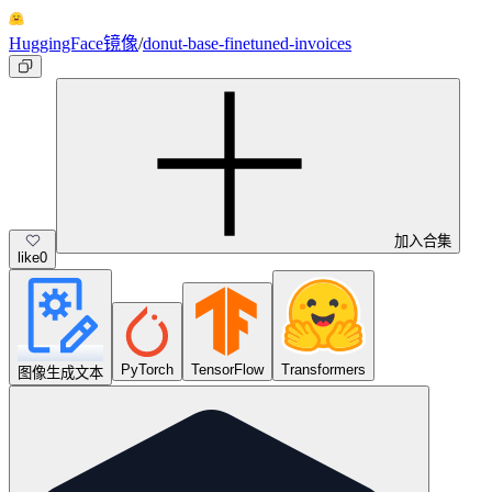
HuggingFace镜像
/
donut-base-finetuned-invoices
加入合集
like
0
PyTorch
TensorFlow
Transformers
图像生成文本