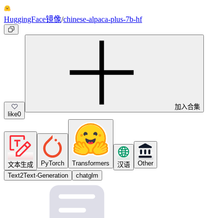
HuggingFace镜像
/
chinese-alpaca-plus-7b-hf
加入合集
like
0
PyTorch
Transformers
Other
文本生成
汉语
Text2Text-Generation
chatglm