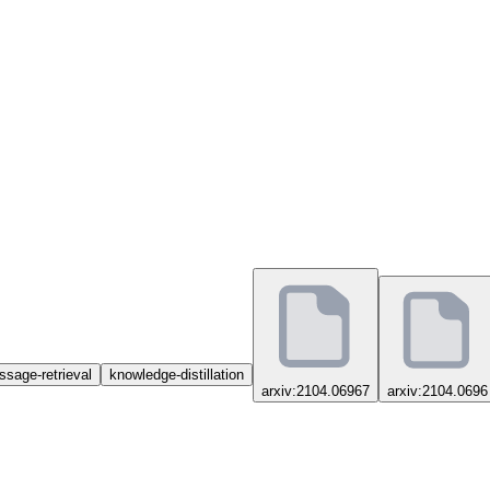
sage-retrieval
knowledge-distillation
arxiv:2104.06967
arxiv:2104.0696