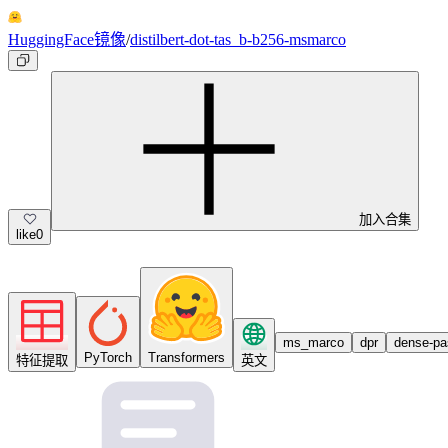
HuggingFace镜像
/
distilbert-dot-tas_b-b256-msmarco
加入合集
like
0
ms_marco
dpr
dense-pas
PyTorch
Transformers
特征提取
英文