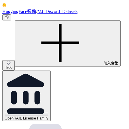
HuggingFace镜像
/
MJ_Discord_Datasets
加入合集
like
0
OpenRAIL License Family