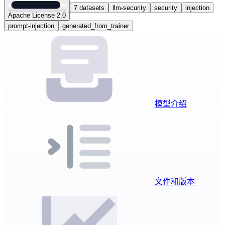
7 datasets
llm-security
security
injection
Apache License 2.0
prompt-injection
generated_from_trainer
模型介绍
文件和版本