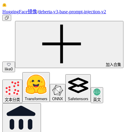
HuggingFace镜像
/
deberta-v3-base-prompt-injection-v2
加入合集
like
0
Transformers
ONNX
Safetensors
文本分类
英文