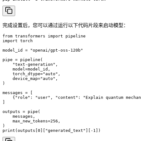
完成设置后，您可以通过运行以下代码片段来启动模型：
from transformers import pipeline

import torch

model_id = "openai/gpt-oss-120b"

pipe = pipeline(

    "text-generation",

    model=model_id,

    torch_dtype="auto",

    device_map="auto",

)

messages = [

    {"role": "user", "content": "Explain quantum mechan
]

outputs = pipe(

    messages,

    max_new_tokens=256,

)

print(outputs[0]["generated_text"][-1])