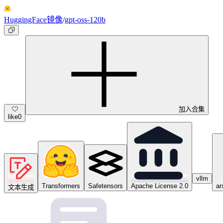
HuggingFace镜像
/
gpt-oss-120b
加入合集
like
0
vllm
Transformers
Safetensors
Apache License 2.0
ar
文本生成