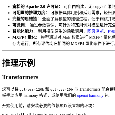
宽松的 Apache 2.0 许可证：
可自由构建，无 copylef
可配置的推理力度：
可根据具体用例和延迟需求，轻松
完整的思维链：
全面了解模型的推理过程，便于调试并
可微调：
通过参数微调，可针对特定用例对模型进行完
智能体能力：
利用模型原生的函数调用、
网页浏览
、
Py
MXFP4 量化：
模型通过对 MoE 权重进行 MXFP4 量
存内运行。所有评估均在相同的 MXFP4 量化条件下进行
推理示例
Transformers
您可以将
和
与 Transformers 
gpt-oss-120b
gpt-oss-20b
板手动应用 harmony 格式，或使用我们的
openai-harmony
包。
开始使用前，请安装必要的依赖项以设置您的环境：
pip install -U transformers kernels torch 