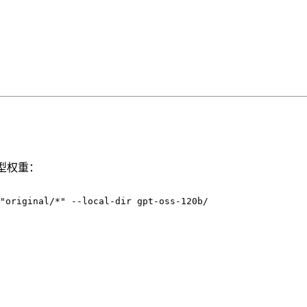
。
型权重：
"original/*" --local-dir gpt-oss-120b/
