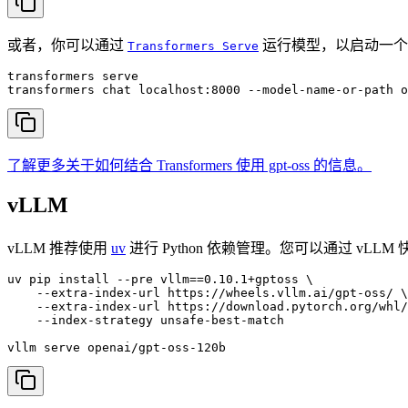
或者，你可以通过
运行模型，以启动一个与
Transformers Serve
transformers serve

transformers chat localhost:8000 --model-name-or-path o
了解更多关于如何结合 Transformers 使用 gpt-oss 的信息。
vLLM
vLLM 推荐使用
uv
进行 Python 依赖管理。您可以通过 vL
uv pip install --pre vllm==0.10.1+gptoss \

    --extra-index-url https://wheels.vllm.ai/gpt-oss/ \

    --extra-index-url https://download.pytorch.org/whl/
    --index-strategy unsafe-best-match

vllm serve openai/gpt-oss-120b