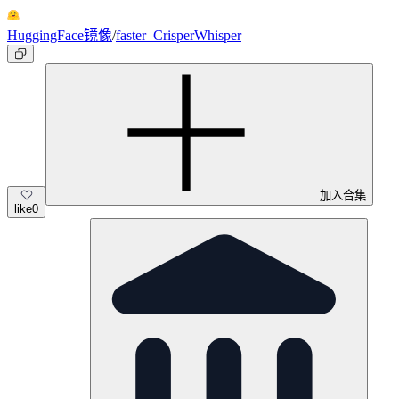
HuggingFace镜像
/
faster_CrisperWhisper
加入合集
like
0