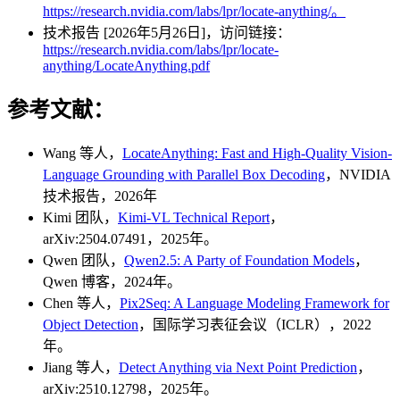
https://research.nvidia.com/labs/lpr/locate-anything/。
技术报告 [2026年5月26日]，访问链接：
https://research.nvidia.com/labs/lpr/locate-
anything/LocateAnything.pdf
参考文献：
Wang 等人，
LocateAnything: Fast and High-Quality Vision-
Language Grounding with Parallel Box Decoding
，NVIDIA
技术报告，2026年
Kimi 团队，
Kimi-VL Technical Report
，
arXiv:2504.07491，2025年。
Qwen 团队，
Qwen2.5: A Party of Foundation Models
，
Qwen 博客，2024年。
Chen 等人，
Pix2Seq: A Language Modeling Framework for
Object Detection
，国际学习表征会议（ICLR），2022
年。
Jiang 等人，
Detect Anything via Next Point Prediction
，
arXiv:2510.12798，2025年。