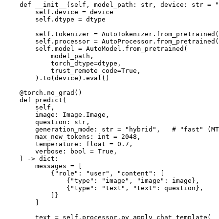
    def __init__(self, model_path: str, device: str = "
        self.device = device

        self.dtype = dtype

        self.tokenizer = AutoTokenizer.from_pretrained(
        self.processor = AutoProcessor.from_pretrained(
        self.model = AutoModel.from_pretrained(

            model_path,

            torch_dtype=dtype,

            trust_remote_code=True,

        ).to(device).eval()

    @torch.no_grad()

    def predict(

        self,

        image: Image.Image,

        question: str,

        generation_mode: str = "hybrid",   # "fast" (MT
        max_new_tokens: int = 2048,

        temperature: float = 0.7,

        verbose: bool = True,

    ) -> dict:

        messages = [

            {"role": "user", "content": [

                {"type": "image", "image": image},

                {"type": "text", "text": question},

            ]}

        ]

        text = self.processor.py_apply_chat_template(
