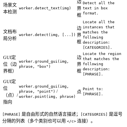
边
Detect all the
场景文
worker.detect_text(img)
界
text in box
本检测
format.
框
Locate all the
instances that
边
文档布
matches the
worker.detect(img, [...])
界
following
局分析
框
description:
[CATEGORIES].
Locate the region
GUI定
边
that matches the
worker.ground_gui(img,
位（边
界
following
phrase, "box")
description:
界框）
框
[PHRASE].
GUI定
worker.ground_gui(img,
位
Point to:
/
phrase, "point")
点
[PHRASE].
（点）/
worker.point(img, phrase)
指向
是自由形式的自然语言描述；
是逗号
[PHRASE]
[CATEGORIES]
分隔的列表（多个类别也可以用
连接）。
</c>