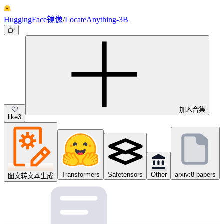
HuggingFace镜像
/
LocateAnything-3B
加入合集
like
3
Transformers
Safetensors
Other
arxiv:8 papers
图文转文本生成