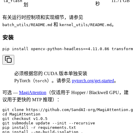
11.71 GB
la_flash
秒
划
有关运行时控制项和实现细节，请参见
和
。
batch_utils/README.md
kernel_utils/README.md
安装
pip install opencv-python-headless==4.11.0.86 transform
必须根据您的 CUDA 版本单独安装
PyTorch（
）。请参见
pytorch.org/get-started
。
torch
可选 —
MagiAttention
（仅适用于 Hopper / Blackwell GPU，建
议用于更快的 MTP 推理）：
git clone https://github.com/SandAI-org/MagiAttention.g
cd MagiAttention

git checkout v1.0.5

git submodule update --init --recursive

pip install -r requirements.txt

pip install --no-build-isolation .