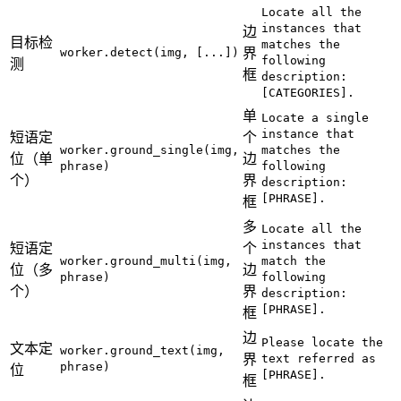
Locate all the
instances that
边
目标检
matches the
worker.detect(img, [...])
界
following
测
框
description:
[CATEGORIES].
单
Locate a single
instance that
短语定
个
worker.ground_single(img,
matches the
位（单
边
phrase)
following
个）
界
description:
[PHRASE].
框
多
Locate all the
instances that
短语定
个
worker.ground_multi(img,
match the
位（多
边
phrase)
following
个）
界
description:
[PHRASE].
框
边
Please locate the
文本定
worker.ground_text(img,
界
text referred as
phrase)
位
[PHRASE].
框