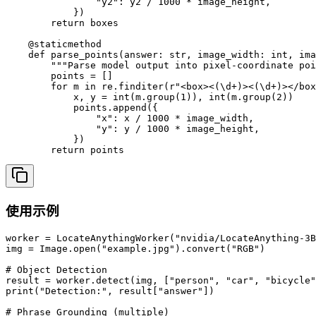
                "y2": y2 / 1000 * image_height,

            })

        return boxes

    @staticmethod

    def parse_points(answer: str, image_width: int, ima
        """Parse model output into pixel-coordinate poi
        points = []

        for m in re.finditer(r"<box><(\d+)><(\d+)></box
            x, y = int(m.group(1)), int(m.group(2))

            points.append({

                "x": x / 1000 * image_width,

                "y": y / 1000 * image_height,

            })

        return points
使用示例
worker = LocateAnythingWorker("nvidia/LocateAnything-3B
img = Image.open("example.jpg").convert("RGB")

# Object Detection

result = worker.detect(img, ["person", "car", "bicycle"
print("Detection:", result["answer"])

# Phrase Grounding (multiple)
