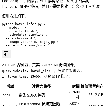
LocateAnything 的混合 MTP 解码路径，避免了密集的
SDPA 掩码，并且不需要构建自定义 CUDA 扩展。
[B,H,Q,K]
使用方法如下：
python batch_infer.py \

  --model . \

  --attn la_flash \

  --scheduler pipeline \

  --batch-size 4 \

  --image /path/to/image.jpg \

  --query "person</c>car"
A100 4K 探测器，真实 3840x2160 街道图像，
，
，原始 PIL 输入，
query=vehicle
batch_size=4
，混合 MTP 推理：
in_token_limit=25600
后端
注意力路径
时间
峰值预留内存
8.2600
35.12 GB
sdpa
密集 SDPA 掩码
秒
8.0314
FlashAttention 稀疏范围规