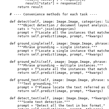
            result["stats"] = response[2]

        return result

    # ---- Convenience methods for each task ----

    def detect(self, image: Image.Image, categories: li
        """Object detection / document layout analysis.
        cats = "</c>".join(categories)

        prompt = f"Locate all the instances that matche
        return self.predict(image, prompt, **kwargs)

    def ground_single(self, image: Image.Image, phrase:
        """Phrase grounding — single instance."""

        prompt = f"Locate a single instance that matche
        return self.predict(image, prompt, **kwargs)

    def ground_multi(self, image: Image.Image, phrase: 
        """Phrase grounding — multiple instances."""

        prompt = f"Locate all the instances that match 
        return self.predict(image, prompt, **kwargs)

    def ground_text(self, image: Image.Image, phrase: s
        """Text grounding."""

        prompt = f"Please locate the text referred as {
        return self.predict(image, prompt, **kwargs)

    def detect_text(self, image: Image.Image, **kwargs)
        """Scene text detection."""

        prompt = "Detect all the text in box format."
