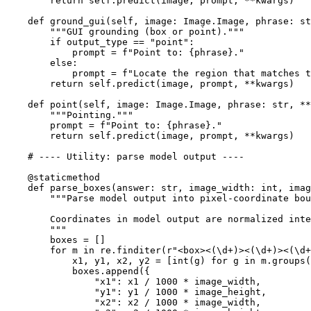
        return self.predict(image, prompt, **kwargs)

    def ground_gui(self, image: Image.Image, phrase: st
        """GUI grounding (box or point)."""

        if output_type == "point":

            prompt = f"Point to: {phrase}."

        else:

            prompt = f"Locate the region that matches t
        return self.predict(image, prompt, **kwargs)

    def point(self, image: Image.Image, phrase: str, **
        """Pointing."""

        prompt = f"Point to: {phrase}."

        return self.predict(image, prompt, **kwargs)

    # ---- Utility: parse model output ----

    @staticmethod

    def parse_boxes(answer: str, image_width: int, imag
        """Parse model output into pixel-coordinate bou
        Coordinates in model output are normalized inte
        """

        boxes = []

        for m in re.finditer(r"<box><(\d+)><(\d+)><(\d+
            x1, y1, x2, y2 = [int(g) for g in m.groups(
            boxes.append({

                "x1": x1 / 1000 * image_width,

                "y1": y1 / 1000 * image_height,

                "x2": x2 / 1000 * image_width,
