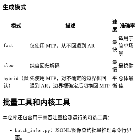
生成模式
速
模式
描述
准确率
度
适用于
最
fast
仅使用 MTP，从不回退到 AR
简单场
快
景
最
slow
纯自回归解码
最稳健
慢
（默
先使用 MTP，对不确定的边界框回
平
总体最
hybrid
认）
退到 AR，边界框确定后切换回 MTP
衡
佳
批量工具和内核工具
本仓库还包含用于高吞吐量检测运行的可选工具：
：JSONL/图像查询批量推理命令行界
batch_infer.py
面。