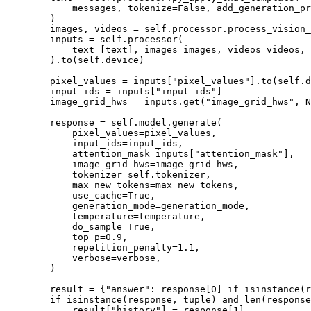
            messages, tokenize=False, add_generation_pr
        )

        images, videos = self.processor.process_vision_
        inputs = self.processor(

            text=[text], images=images, videos=videos, 
        ).to(self.device)

        pixel_values = inputs["pixel_values"].to(self.d
        input_ids = inputs["input_ids"]

        image_grid_hws = inputs.get("image_grid_hws", N
        response = self.model.generate(

            pixel_values=pixel_values,

            input_ids=input_ids,

            attention_mask=inputs["attention_mask"],

            image_grid_hws=image_grid_hws,

            tokenizer=self.tokenizer,

            max_new_tokens=max_new_tokens,

            use_cache=True,

            generation_mode=generation_mode,

            temperature=temperature,

            do_sample=True,

            top_p=0.9,

            repetition_penalty=1.1,

            verbose=verbose,

        )

        result = {"answer": response[0] if isinstance(r
        if isinstance(response, tuple) and len(response
            result["history"] = response[1]
