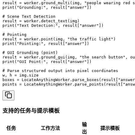
result = worker.ground_multi(img, "people wearing red s
print("Grounding:", result["answer"])

# Scene Text Detection

result = worker.detect_text(img)

print("Text Detection:", result["answer"])

# Pointing

result = worker.point(img, "the traffic light")

print("Pointing:", result["answer"])

# GUI Grounding (point)

result = worker.ground_gui(img, "the search button", ou
print("GUI Point:", result["answer"])

# Parse structured output into pixel coordinates

w, h = img.size

boxes = LocateAnythingWorker.parse_boxes(result["answer
points = LocateAnythingWorker.parse_points(result["answ
支持的任务与提示模板
输
任务
工作方法
提示模板
出