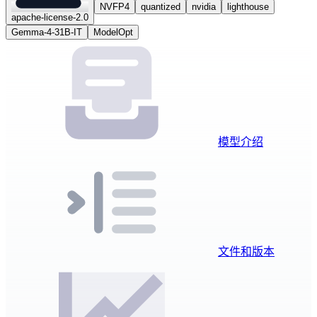
NVFP4
quantized
nvidia
lighthouse
apache-license-2.0
Gemma-4-31B-IT
ModelOpt
模型介绍
文件和版本