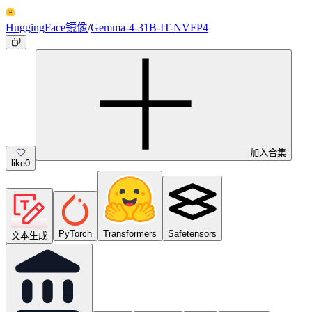
HuggingFace镜像
/
Gemma-4-31B-IT-NVFP4
加入合集
like
0
PyTorch
Transformers
Safetensors
文本生成