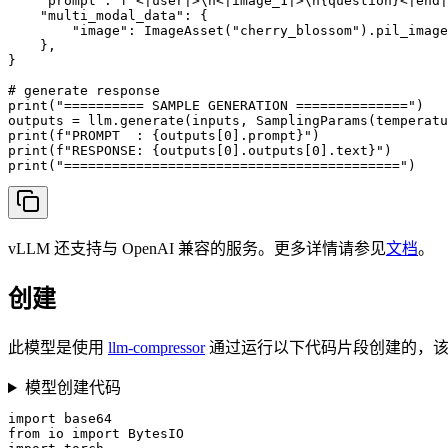
    "prompt": f"<|user|>\n<|image_1|>\n{question}<|end|
    "multi_modal_data": {

        "image": ImageAsset("cherry_blossom").pil_image
    },

}

# generate response

print("========== SAMPLE GENERATION ==============")

outputs = llm.generate(inputs, SamplingParams(temperatu
print(f"PROMPT  : {outputs[0].prompt}")

print(f"RESPONSE: {outputs[0].outputs[0].text}")

print("==========================================")
vLLM 还支持与 OpenAI 兼容的服务。更多详情请参见
文档
。
创建
此模型是使用
llm-compressor
通过运行以下代码片段创建的，该
模型创建代码
import base64

from io import BytesIO
