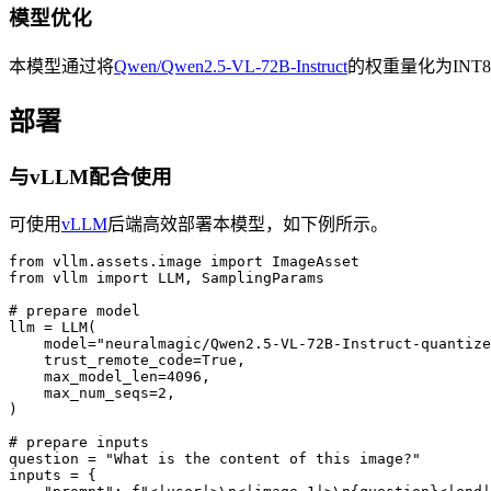
模型优化
本模型通过将
Qwen/Qwen2.5-VL-72B-Instruct
的权重量化为INT8
部署
与vLLM配合使用
可使用
vLLM
后端高效部署本模型，如下例所示。
from vllm.assets.image import ImageAsset

from vllm import LLM, SamplingParams

# prepare model

llm = LLM(

    model="neuralmagic/Qwen2.5-VL-72B-Instruct-quantize
    trust_remote_code=True,

    max_model_len=4096,

    max_num_seqs=2,

)

# prepare inputs

question = "What is the content of this image?"

inputs = {
