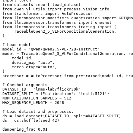
import torch

from datasets import load_dataset

from qwen_vl_utils import process_vision_info

from transformers import AutoProcessor

from llmcompressor.modifiers.quantization import GPTQMo
from llmcompressor.transformers import oneshot

from llmcompressor.transformers.tracing import (

    TraceableQwen2_5_VLForConditionalGeneration,

)

# Load model.

model_id = "Qwen/Qwen2.5-VL-72B-Instruct"

model = TraceableQwen2_5_VLForConditionalGeneration.fro
    model_id,

    device_map="auto",

    torch_dtype="auto",

)

processor = AutoProcessor.from_pretrained(model_id, tru
# Oneshot arguments

DATASET_ID = "lmms-lab/flickr30k"

DATASET_SPLIT = {"calibration": "test[:512]"}

NUM_CALIBRATION_SAMPLES = 512

MAX_SEQUENCE_LENGTH = 2048

# Load dataset and preprocess.

ds = load_dataset(DATASET_ID, split=DATASET_SPLIT)

ds = ds.shuffle(seed=42)

dampening_frac=0.01
