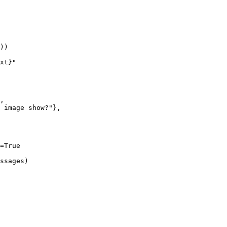
))

xt}"

,

 image show?"},

=True

ssages)
