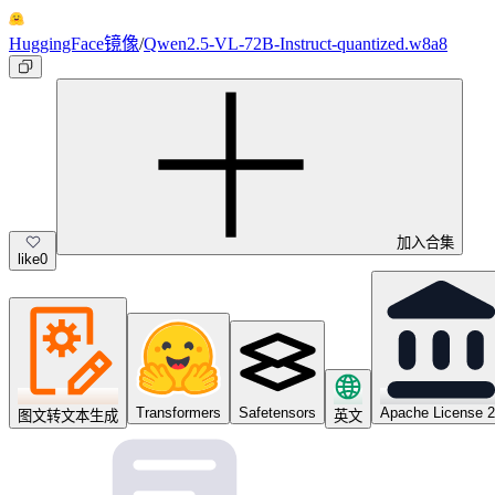
HuggingFace镜像
/
Qwen2.5-VL-72B-Instruct-quantized.w8a8
加入合集
like
0
Transformers
Safetensors
Apache License 2
图文转文本生成
英文