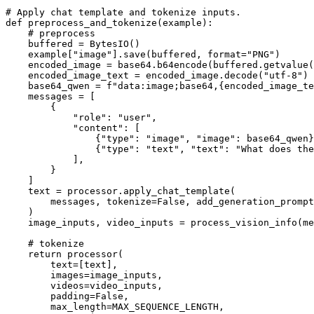
# Apply chat template and tokenize inputs.

def preprocess_and_tokenize(example):

    # preprocess

    buffered = BytesIO()

    example["image"].save(buffered, format="PNG")

    encoded_image = base64.b64encode(buffered.getvalue(
    encoded_image_text = encoded_image.decode("utf-8")

    base64_qwen = f"data:image;base64,{encoded_image_te
    messages = [

        {

            "role": "user",

            "content": [

                {"type": "image", "image": base64_qwen}
                {"type": "text", "text": "What does the
            ],

        }

    ]

    text = processor.apply_chat_template(

        messages, tokenize=False, add_generation_prompt
    )

    image_inputs, video_inputs = process_vision_info(me
    # tokenize

    return processor(

        text=[text],

        images=image_inputs,

        videos=video_inputs,

        padding=False,

        max_length=MAX_SEQUENCE_LENGTH,
