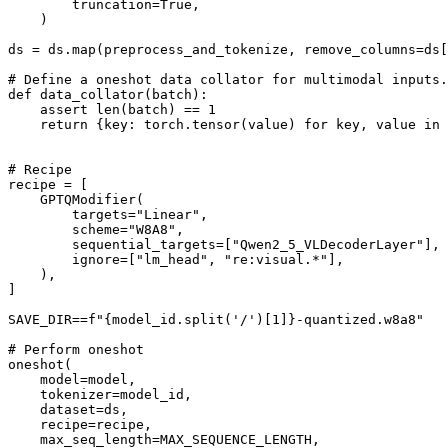
        truncation=True,

    )

ds = ds.map(preprocess_and_tokenize, remove_columns=ds[
# Define a oneshot data collator for multimodal inputs.

def data_collator(batch):

    assert len(batch) == 1

    return {key: torch.tensor(value) for key, value in 
# Recipe

recipe = [

    GPTQModifier(

        targets="Linear",

        scheme="W8A8",

        sequential_targets=["Qwen2_5_VLDecoderLayer"],

        ignore=["lm_head", "re:visual.*"],

    ),

]

SAVE_DIR==f"{model_id.split('/')[1]}-quantized.w8a8"

# Perform oneshot

oneshot(

    model=model,

    tokenizer=model_id,

    dataset=ds,

    recipe=recipe,

    max_seq_length=MAX_SEQUENCE_LENGTH,
