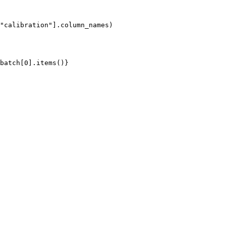
"calibration"].column_names)

batch[0].items()}
