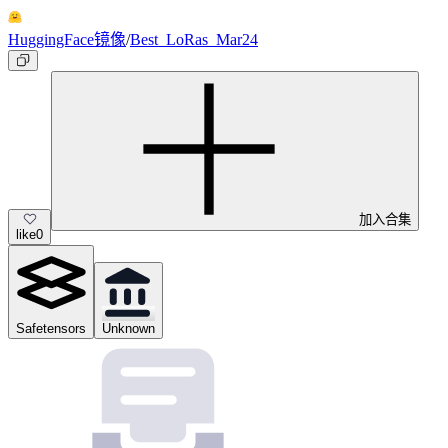
HuggingFace镜像
/
Best_LoRas_Mar24
加入合集
like
0
Safetensors
Unknown