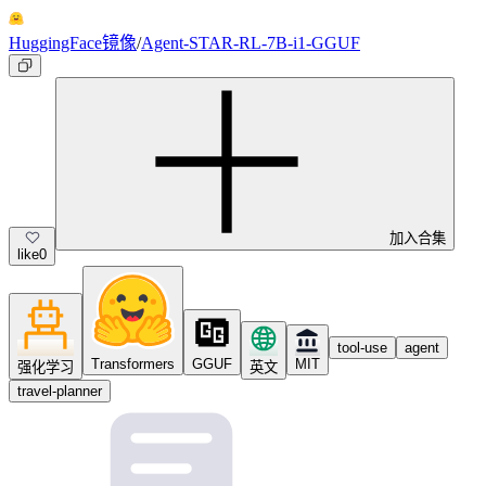
HuggingFace镜像
/
Agent-STAR-RL-7B-i1-GGUF
加入合集
like
0
tool-use
agent
Transformers
GGUF
MIT
强化学习
英文
travel-planner