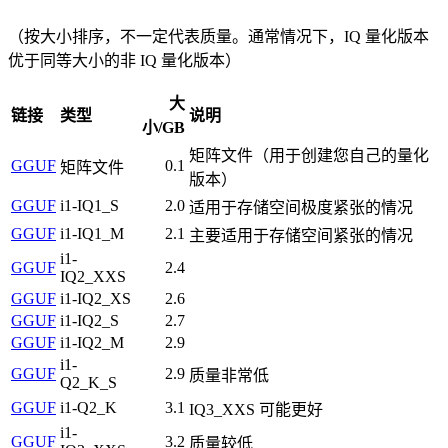
（按大小排序，不一定代表质量。通常情况下，IQ 量化版本
优于同等大小的非 IQ 量化版本）
大
链接
类型
说明
小/GB
矩阵文件（用于创建您自己的量化
GGUF
0.1
矩阵文件
版本）
GGUF
i1-IQ1_S
2.0
适用于存储空间极度紧张的情况
GGUF
i1-IQ1_M
2.1
主要适用于存储空间紧张的情况
i1-
GGUF
2.4
IQ2_XXS
GGUF
i1-IQ2_XS
2.6
GGUF
i1-IQ2_S
2.7
GGUF
i1-IQ2_M
2.9
i1-
GGUF
2.9
质量非常低
Q2_K_S
GGUF
i1-Q2_K
3.1
IQ3_XXS 可能更好
i1-
GGUF
3.2
质量较低