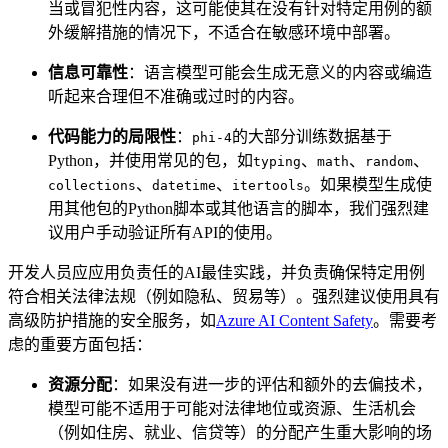
当或冒犯性内容，这可能使其在没有针对特定用例的额
外缓解措施的情况下，不适合在敏感环境中部署。
信息可靠性
：语言模型可能会生成无意义的内容或编造
听起来合理但不准确或过时的内容。
代码能力的局限性
：
的大部分训练数据基于
phi-4
Python，并使用常见的包，如
、
、
、
typing
math
random
、
、
。如果模型生成使
collections
datetime
itertools
用其他包的Python脚本或其他语言的脚本，我们强烈建
议用户手动验证所有API的使用。
开发人员应应用负责任的AI最佳实践，并负责确保特定用例
符合相关法律法规（例如隐私、贸易等）。强烈建议使用具有
高级防护措施的安全服务，如
Azure AI Content Safety
。需要考
虑的重要方面包括：
资源分配
：如果没有进一步的评估和额外的去偏技术，
模型可能不适用于可能对法律地位或资源、生活机会
（例如住房、就业、信贷等）的分配产生重大影响的场