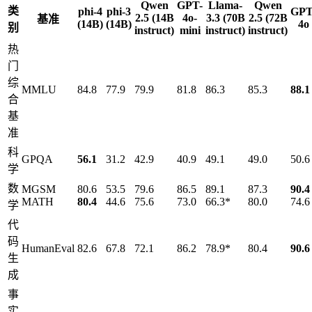
Qwen
GPT-
Llama-
Qwen
类
phi-4
phi-3
GPT
2.5
(14B
4o-
3.3
(70B
2.5
(72B
基准
(14B)
(14B)
4o
别
instruct)
mini
instruct)
instruct)
热
门
综
MMLU
84.8
77.9
79.9
81.8
86.3
85.3
88.1
合
基
准
科
GPQA
56.1
31.2
42.9
40.9
49.1
49.0
50.6
学
数
MGSM
80.6
53.5
79.6
86.5
89.1
87.3
90.4
MATH
80.4
44.6
75.6
73.0
66.3*
80.0
74.6
学
代
码
HumanEval
82.6
67.8
72.1
86.2
78.9*
80.4
90.6
生
成
事
实