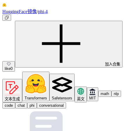
HuggingFace镜像
/
phi-4
加入合集
like
0
math
nlp
Transformers
Safetensors
MIT
文本生成
英文
code
chat
phi
conversational