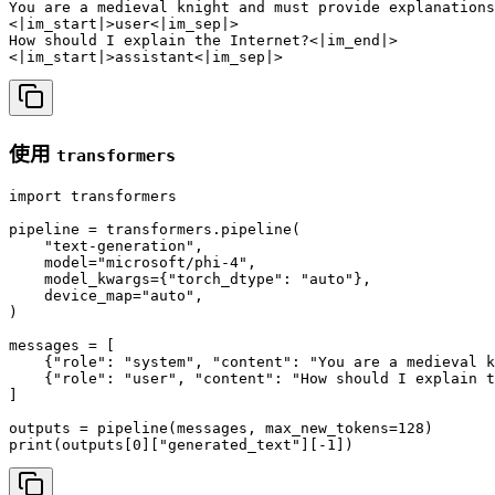
You are a medieval knight and must provide explanations
<|im_start|>user<|im_sep|>

How should I explain the Internet?<|im_end|>

<|im_start|>assistant<|im_sep|>
使用
transformers
import transformers

pipeline = transformers.pipeline(

    "text-generation",

    model="microsoft/phi-4",

    model_kwargs={"torch_dtype": "auto"},

    device_map="auto",

)

messages = [

    {"role": "system", "content": "You are a medieval k
    {"role": "user", "content": "How should I explain t
]

outputs = pipeline(messages, max_new_tokens=128)

print(outputs[0]["generated_text"][-1])