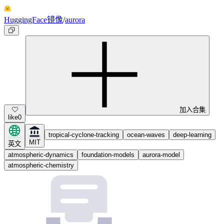
HuggingFace镜像
/
aurora
加入合集
like
0
tropical-cyclone-tracking
ocean-waves
deep-learning
MIT
英文
atmospheric-dynamics
foundation-models
aurora-model
atmospheric-chemistry