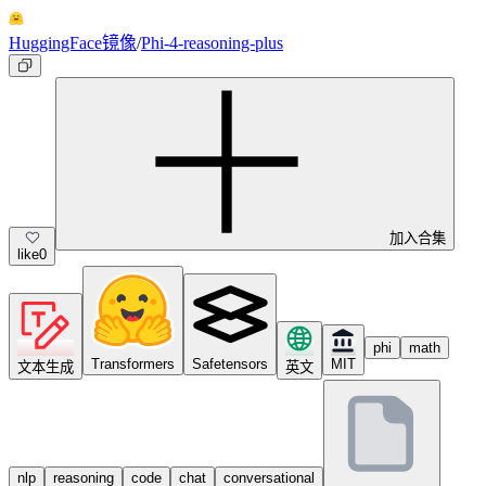
HuggingFace镜像
/
Phi-4-reasoning-plus
加入合集
like
0
phi
math
Transformers
Safetensors
MIT
文本生成
英文
nlp
reasoning
code
chat
conversational