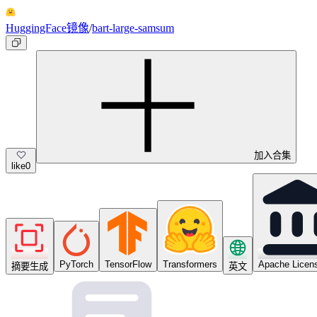
HuggingFace镜像
/
bart-large-samsum
加入合集
like
0
PyTorch
TensorFlow
Transformers
Apache Licen
摘要生成
英文