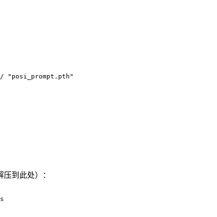
/ "posi_prompt.pth"
后解压到此处）：
s
