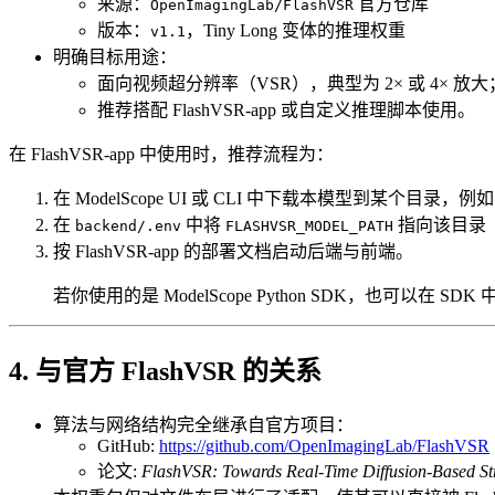
来源：
官方仓库
OpenImagingLab/FlashVSR
版本：
，Tiny Long 变体的推理权重
v1.1
明确目标用途：
面向视频超分辨率（VSR），典型为 2× 或 4× 放大
推荐搭配 FlashVSR-app 或自定义推理脚本使用。
在 FlashVSR-app 中使用时，推荐流程为：
在 ModelScope UI 或 CLI 中下载本模型到某个目录，例
在
中将
指向该目录
backend/.env
FLASHVSR_MODEL_PATH
按 FlashVSR-app 的部署文档启动后端与前端。
若你使用的是 ModelScope Python SDK，也可以
4. 与官方 FlashVSR 的关系
算法与网络结构完全继承自官方项目：
GitHub:
https://github.com/OpenImagingLab/FlashVSR
论文:
FlashVSR: Towards Real-Time Diffusion-Based St