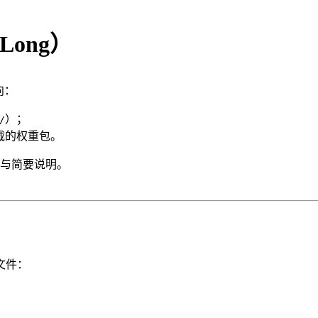
 Long）
向：
）；
/
载的权重包。
与简要说明。
。
文件：