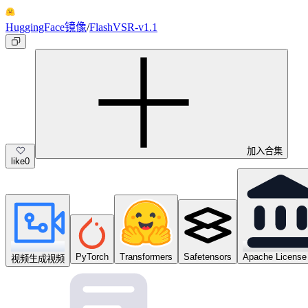
HuggingFace镜像
/
FlashVSR-v1.1
加入合集
like
0
PyTorch
Transformers
Safetensors
Apache License
视频生成视频