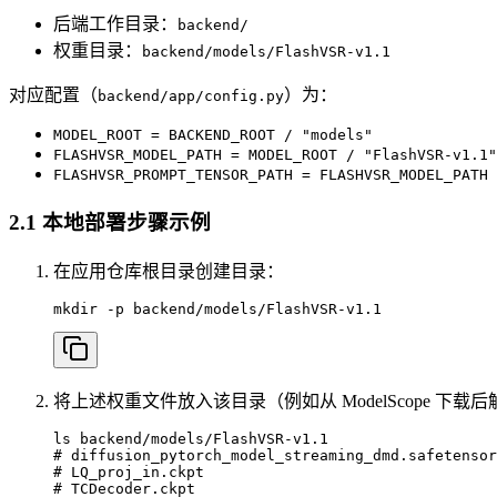
后端工作目录：
backend/
权重目录：
backend/models/FlashVSR-v1.1
对应配置（
）为：
backend/app/config.py
MODEL_ROOT = BACKEND_ROOT / "models"
FLASHVSR_MODEL_PATH = MODEL_ROOT / "FlashVSR-v1.1"
FLASHVSR_PROMPT_TENSOR_PATH = FLASHVSR_MODEL_PATH 
2.1 本地部署步骤示例
在应用仓库根目录创建目录：
mkdir -p backend/models/FlashVSR-v1.1
将上述权重文件放入该目录（例如从 ModelScope 下载
ls backend/models/FlashVSR-v1.1

# diffusion_pytorch_model_streaming_dmd.safetensor
# LQ_proj_in.ckpt

# TCDecoder.ckpt
