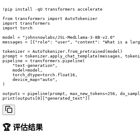
!pip install -qU transformers accelerate

from transformers import AutoTokenizer

import transformers

import torch

model = "johnsnowlabs/JSL-MedLlama-3-8B-v2.0"

messages = [{"role": "user", "content": "What is a larg
tokenizer = AutoTokenizer.from_pretrained(model)

prompt = tokenizer.apply_chat_template(messages, tokeni
pipeline = transformers.pipeline(

    "text-generation",

    model=model,

    torch_dtype=torch.float16,

    device_map="auto",

)

outputs = pipeline(prompt, max_new_tokens=256, do_sampl
print(outputs[0]["generated_text"])
🏆 评估结果