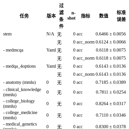
过
滤
标准
n-
任务
版本
指标
数值
shot
条
误差
件
stem
N/A
0
acc
0.6466
±
0.0056
无
0
acc_norm
0.6124
±
0.0066
无
- medmcqa
Yaml
0
acc
0.6118
±
0.0075
无
0
acc_norm
0.6118
±
0.0075
无
- medqa_4options
Yaml
0
acc
0.6143
±
0.0136
无
0
acc_norm
0.6143
±
0.0136
无
- anatomy (mmlu)
0
0
acc
0.7185
±
0.0389
无
- clinical_knowledge
0
0
acc
0.7811
±
0.0254
无
(mmlu)
- college_biology
0
0
acc
0.8264
±
0.0317
无
(mmlu)
- college_medicine
0
0
acc
0.7110
±
0.0346
无
(mmlu)
- medical_genetics
0
0
acc
0.8300
±
0.0378
无