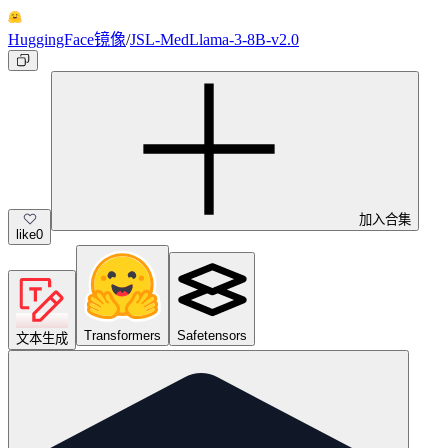
HuggingFace镜像
/
JSL-MedLlama-3-8B-v2.0
加入合集
like
0
Transformers
Safetensors
文本生成