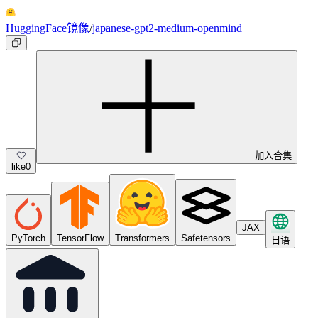
HuggingFace镜像
/
japanese-gpt2-medium-openmind
加入合集
like
0
JAX
PyTorch
TensorFlow
Transformers
Safetensors
日语