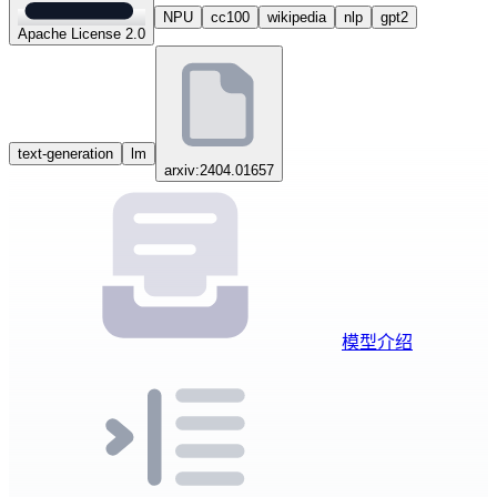
NPU
cc100
wikipedia
nlp
gpt2
Apache License 2.0
text-generation
lm
arxiv:2404.01657
模型介绍